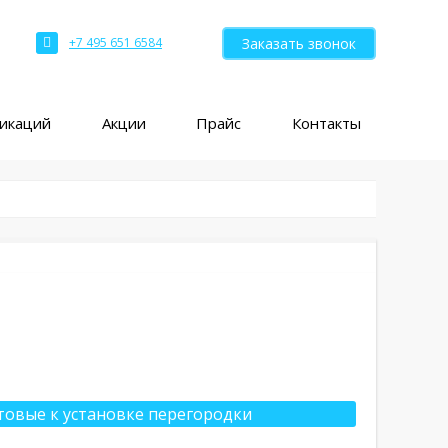
Заказать звонок
+7 495 651 6584
ликаций
Акции
Прайс
Контакты
товые к установке перегородки