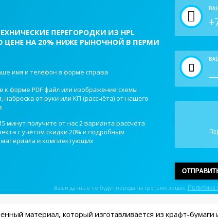
ВА
ЕХНИЧЕСКИЕ ПЕРЕГОРОДКИ ИЗ HPL
 ЦЕНЕ НА 20% НИЖЕ РЫНОЧНОЙ В ПЕРМИ
ВАШ
ше имя и телефон в форме справа
е к форме PDF файл или изображение схемы
 наброска от руки или КП (рассчёта) от нашего
а
15 минут получите от нас 2 варианта рассчёта
екта с учётом скидки 20% и подробным
Пе
 материала и комплектующих
ОТПРАВИТ
Политика
Ваши данные не будут переданы третьим лицам.
менный материал, который изготавливается из крафт-бумаги