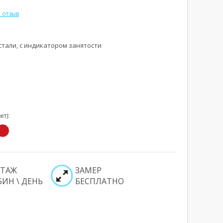
 отзыв
тали, с индикатором занятости
Увеличить
Увеличи
т):
ТАЖ
ЗАМЕР
БИН \ ДЕНЬ
БЕСПЛАТНО