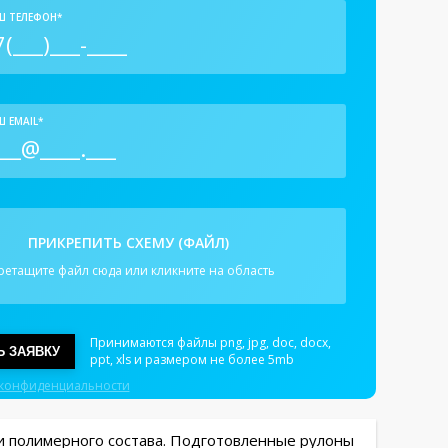
Ш ТЕЛЕФОН*
 EMAIL*
ПРИКРЕПИТЬ СХЕМУ (ФАЙЛ)
ретащите файл сюда или кликните на область
Принимаются файлы png, jpg, doc, docx,
Ь ЗАЯВКУ
ppt, xls и размером не более 5mb
 конфиденциальности
 и полимерного состава. Подготовленные рулоны