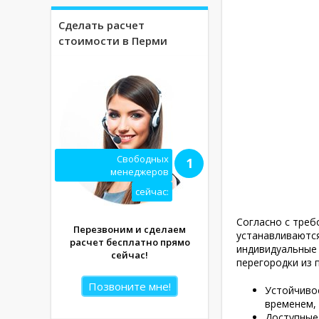
Сделать расчет
стоимости в Перми
Свободных
1
менеджеров
сейчас:
Согласно с треб
Перезвоним и сделаем
устанавливаются
расчет бесплатно прямо
индивидуальные 
сейчас!
перегородки из 
Позвоните мне!
Устойчивос
временем, 
Доступные