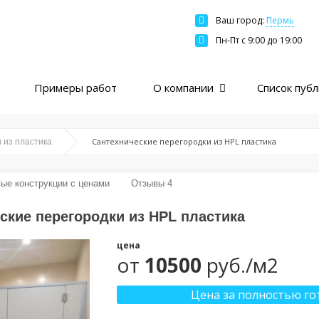
Ваш город:
Пермь
Москва
Пн-Пт c 9:00 до 19:00
Санкт-Петербург
Краснодар
Примеры работ
О компании
Список пуб
Екатеринбург
Новосибирск
Казань
Сантехнические перегородки из HPL пластика
 из пластика
Нижний Новгород
Ярославль
вые конструкции с ценами
Отзывы 4
Ростов
ские перегородки из HPL пластика
Пермь
цена
Самара
от
10500
руб./м2
Цена за полностью го