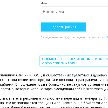
Имя
Ваши данные не будут переданы третьим лицам.
ПОСМОТРЕТЬ ПРОСЧИТАННЫЕ ТИПОВЫ
С ЭТО СЕРИЕЙ КАБИН
ованиями СанПин и ГОСТ, в общественных туалетных и душевых
 сантехнические перегородки. Они позволяют разграничить про
кабинки. В последние годы в большинстве
санузлов
устанавлив
пластика
, которые хорошо зарекомендовали себя в эксплуатации
ть к влаге, агрессивным жидкостям и перепадам температур. Пл
на нем не появляются трещины и пр. Также он не боится ультр
 цены. Данный вариант считается оптимальным в соотношении ц