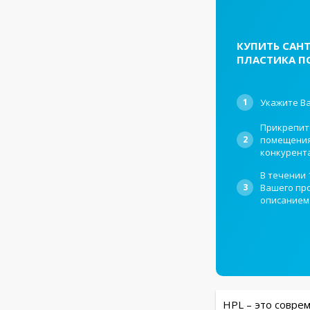
КУПИТЬ САНТ
ПЛАСТИКА ПО
1
Укажите Ва
Прикрепит
2
помещения,
конкурент
В течении 
3
Вашего про
описанием
HPL – это совре