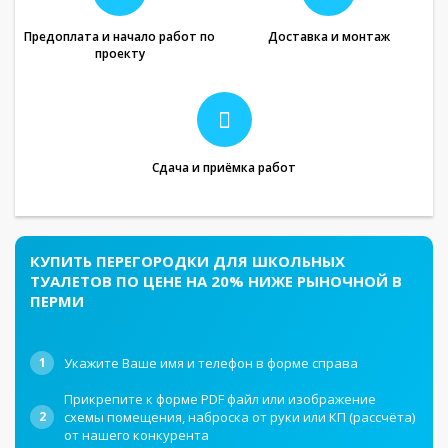
Предоплата и начало работ по
Доставка и монтаж
проекту
Сдача и приёмка работ
КУПИТЬ ПЕРЕГОРОДКИ ДЛЯ ШКОЛЬНЫХ
ТУАЛЕТОВ ПО ЦЕНЕ НА 20% НИЖЕ РЫНОЧНОЙ В
ПЕРМИ
1
Укажите Ваше имя и телефон в форме справа
Прикрепите к форме PDF файл или изображение
2
схемы помещения, наброска от руки или КП (рассчёта)
от нашего конкурента