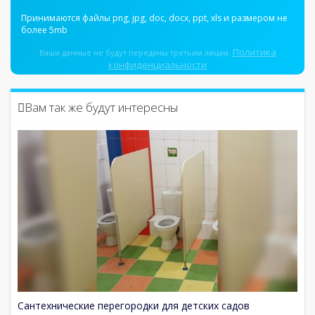
Принимаются файлы png, jpg, doc, docx, ppt, xls и размером не
более 5mb
Политика
Ваши данные не будут переданы третьим лицам.
конфиденциальности
Вам так же будут интересны
Сантехнические перегородки для детских садов
П